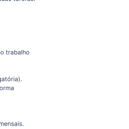
o trabalho
atória).
forma
mensais.