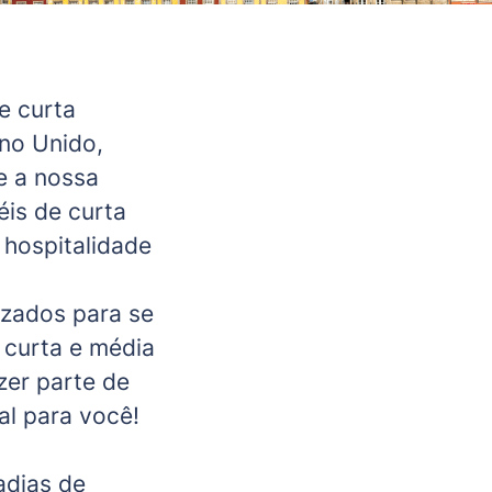
e curta
no Unido,
e a nossa
is de curta
 hospitalidade
izados para se
 curta e média
zer parte de
al para você!
adias de