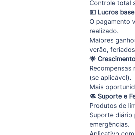
Controle total 
💵 Lucros bas
O pagamento va
realizado.
Maiores ganhos
verão, feriados
🌟 Cresciment
Recompensas m
(se aplicável).
Mais oportuni
🧼 Suporte e F
Produtos de li
Suporte diário
emergências.
Aplicativo com 