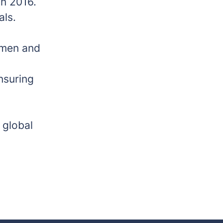
n 2016.
ls.
 men and
nsuring
 global