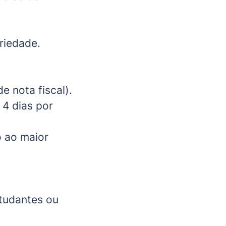
riedade.
e nota fiscal).
 4 dias por
o ao maior
studantes ou