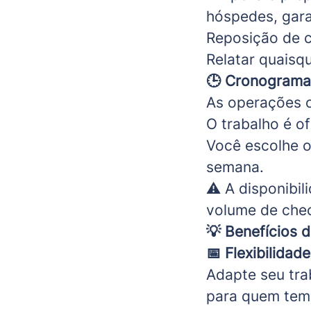
hóspedes, gar
Reposição de 
Relatar quaisq
🕒 Cronograma 
As operações o
O trabalho é o
Você escolhe o
semana.
⚠ A disponibil
volume de che
💡
Benefícios 
📅
Flexibilidade
Adapte seu tra
para quem tem