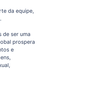
rte da equipe,
.
s de ser uma
lobal prospera
ntos e
gens,
xual,