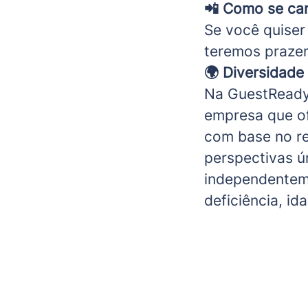
📲
Como se can
Se você quiser
teremos prazer
🌍
Diversidade 
Na GuestReady,
empresa que of
com base no re
perspectivas ú
independenteme
deficiência, id