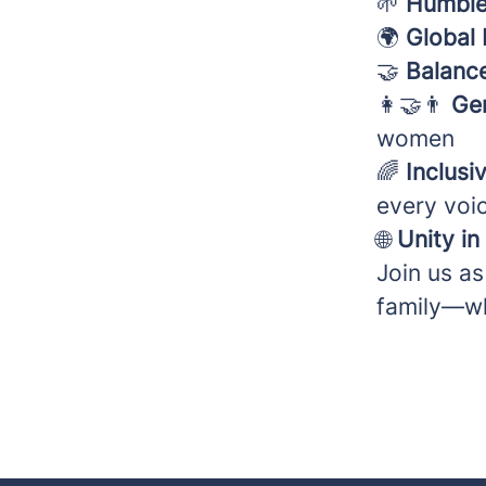
🌱
Humble
🌍
Global 
🤝
Balance
👩‍🤝‍👨
Ge
women
🌈
Inclusiv
every voic
🌐
Unity in
Join us as
family—wh