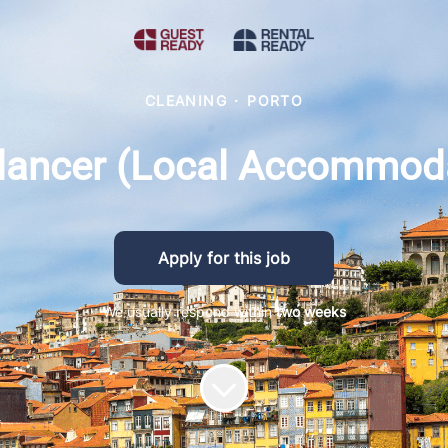
CLEANING
·
PORTO
elancer (Local Accommoda
Apply for this job
We usually respond within
two weeks