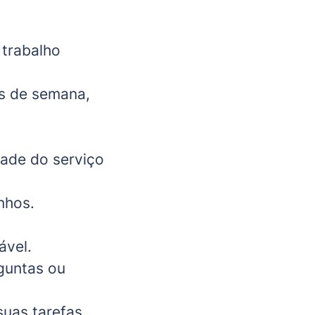
 trabalho
ns de semana,
ade do serviço
nhos.
ável.
guntas ou
suas tarefas.