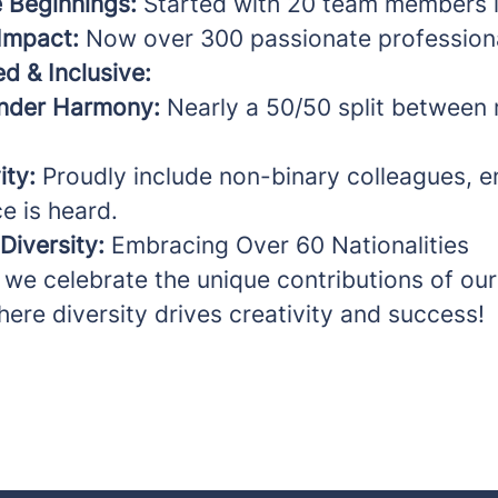
 Beginnings:
Started with 20 team members i
Impact:
Now over 300 passionate professiona
d & Inclusive:
nder Harmony:
Nearly a 50/50 split between
ity:
Proudly include non-binary colleagues, e
e is heard.
 Diversity:
Embracing Over 60 Nationalities
 we celebrate the unique contributions of our
ere diversity drives creativity and success!